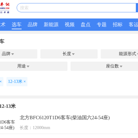
搜索
技术
选车
品牌
新能源
视频
盘点
专题
招标
客
车
品牌
长度
能源形式


用途
座位数


×
12-13米
×
2-13米
北方BFC6120T1D6客车(柴油国六24-54座)
长度：12000mm