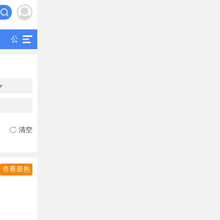
运
公交
研究
公共交通
二手客车

清空
查看最热