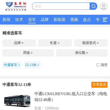
搜索
新闻
技术
选车
品牌
新能源
视频
盘点
专题
精准选客车
品牌
长度
能源形式



用途
座位数


中通客车
×
12-13米
×
清空
中通客车12-13米
查看最热
中通LCK6126EVGRL低入口公交车（纯电
动22-46座）
长度：12000mm