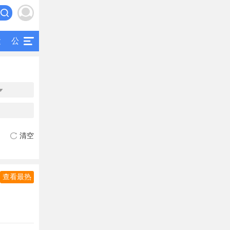
运
公交
研究
公共交通
二手客车

清空
查看最热