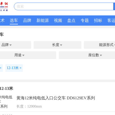
搜索
技术
选车
品牌
新能源
视频
盘点
专题
招标
客
车
品牌
长度
能源形式


用途
座位数


×
12-13米
×
2-13米
黄海12米纯电低入口公交车 DD6129EV系列
长度：12000mm