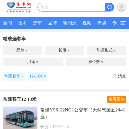
搜索
新闻
技术
选车
品牌
新能源
视频
盘点
专题
精准选客车
品牌
长度
能源形式



用途
座位数


常隆客车
×
12-13米
×
清空
常隆客车12-13米
查看最热
常隆YS6122NG1公交车（天然气国五24-41
座）
长度：12000mm