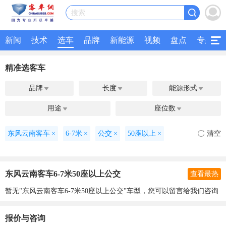
搜索
新闻
技术
选车
品牌
新能源
视频
盘点
专题
精准选客车
品牌
长度
能源形式



用途
座位数


东风云南客车
×
6-7米
×
公交
×
50座以上
×
清空
东风云南客车6-7米50座以上公交
查看最热
暂无"东风云南客车6-7米50座以上公交"车型，您可以留言给我们咨询
报价与咨询