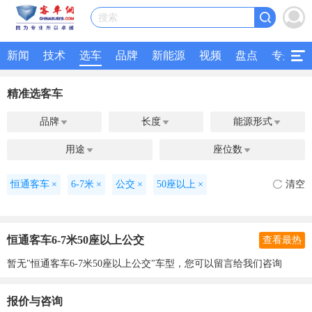
搜索
新闻
技术
选车
品牌
新能源
视频
盘点
专题
精准选客车
品牌
长度
能源形式



用途
座位数


恒通客车
×
6-7米
×
公交
×
50座以上
×
清空
恒通客车6-7米50座以上公交
查看最热
暂无"恒通客车6-7米50座以上公交"车型，您可以留言给我们咨询
报价与咨询