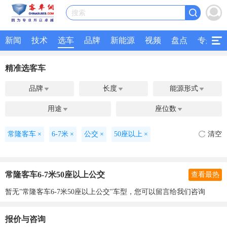
搜索
新闻
技术
选车
品牌
新能源
视频
盘点
专题
精准选客车
品牌
长度
能源形式



用途
座位数


常隆客车
×
6-7米
×
公交
×
50座以上
×
清空
常隆客车6-7米50座以上公交
查看最热
暂无"常隆客车6-7米50座以上公交"车型，您可以留言给我们咨询
报价与咨询