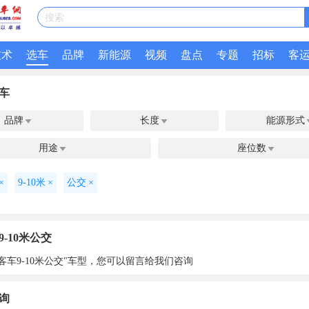
搜索
技术
选车
品牌
新能源
视频
盘点
专题
招标
客
车
品牌
长度
能源形式


用途
座位数


×
9-10米
×
公交
×
-10米公交
客车9-10米公交"车型，您可以留言给我们咨询
询