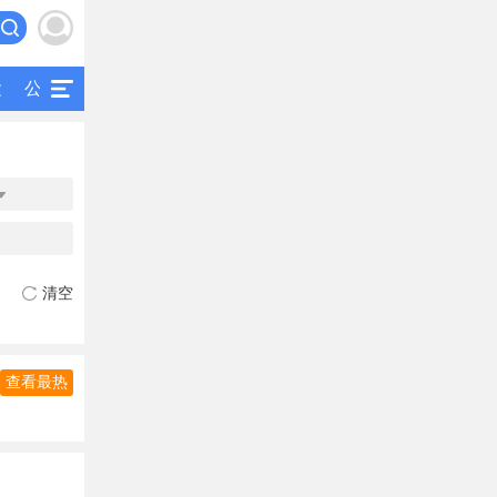
运
公交
研究
公共交通
二手客车

清空
查看最热