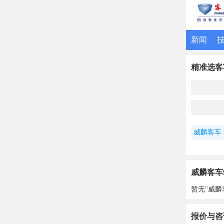
新闻
精准选客
威麟客车
威麟客车9
暂无"威麟
报价与咨