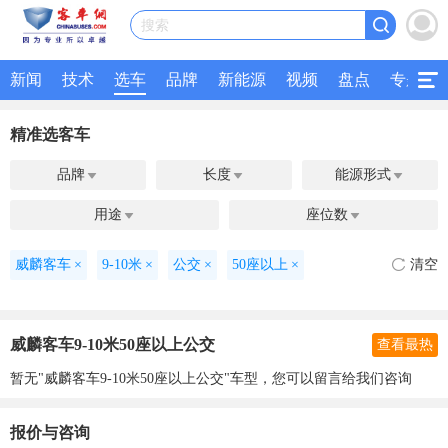
搜索
新闻
技术
选车
品牌
新能源
视频
盘点
专题
精准选客车
品牌
长度
能源形式



用途
座位数


威麟客车
×
9-10米
×
公交
×
50座以上
×
清空
威麟客车9-10米50座以上公交
查看最热
暂无"威麟客车9-10米50座以上公交"车型，您可以留言给我们咨询
报价与咨询