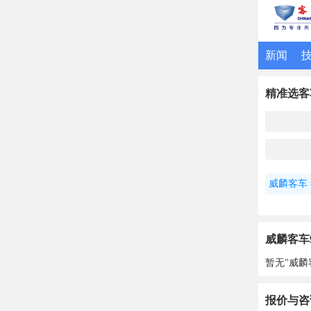
新闻
精准选客
威麟客车
威麟客车9
暂无"威麟
报价与咨