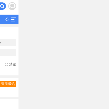
运
公交
研究
公共交通
二手客车

清空
查看最热