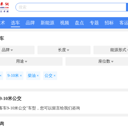
搜索
技术
选车
品牌
新能源
视频
盘点
专题
招标
客
车
品牌
长度
能源形式


用途
座位数


×
9-10米
×
柴油
×
公交
×
-10米公交
客车9-10米公交"车型，您可以留言给我们咨询
询