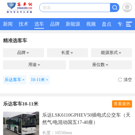
搜索
新闻
技术
选车
品牌
新能源
视频
盘点
专题
精准选客车
品牌
长度
能源形式



用途
座位数


乐达客车
×
10-11米
×
清空
乐达客车10-11米
查看最热
乐达LSK6110GPHEV50插电式公交车（天
然气/电混动国五17-40座）
长度：10550mm