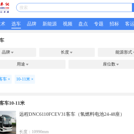
搜索
技术
选车
品牌
新能源
视频
盘点
专题
招标
客
车
品牌
长度
能源形式


用途
座位数


客车
×
10-11米
×
车10-11米
远程DNC6110FCEV31客车（氢燃料电池24-48座）
长度：10990mm