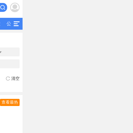
运
公交
研究
公共交通
二手客车

清空
查看最热