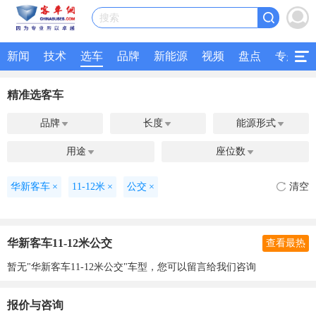
搜索
新闻
技术
选车
品牌
新能源
视频
盘点
专题
精准选客车
品牌
长度
能源形式



用途
座位数


华新客车
×
11-12米
×
公交
×
清空
华新客车11-12米公交
查看最热
暂无"华新客车11-12米公交"车型，您可以留言给我们咨询
报价与咨询