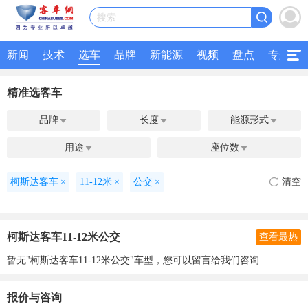
搜索
新闻
技术
选车
品牌
新能源
视频
盘点
专题
精准选客车
品牌
长度
能源形式



用途
座位数


柯斯达客车
×
11-12米
×
公交
×
清空
柯斯达客车11-12米公交
查看最热
暂无"柯斯达客车11-12米公交"车型，您可以留言给我们咨询
报价与咨询