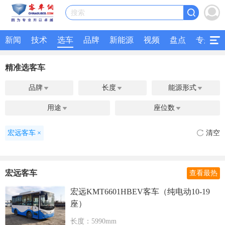
搜索
新闻
技术
选车
品牌
新能源
视频
盘点
专题
精准选客车
品牌
长度
能源形式



用途
座位数


宏远客车
×
清空
宏远客车
查看最热
宏远KMT6601HBEV客车（纯电动10-19
座）
长度：5990mm