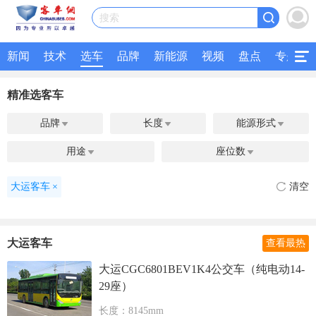
搜索
新闻
技术
选车
品牌
新能源
视频
盘点
专题
精准选客车
品牌
长度
能源形式



用途
座位数


大运客车
×
清空
大运客车
查看最热
大运CGC6801BEV1K4公交车（纯电动14-
29座）
长度：8145mm