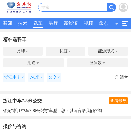
搜索
新闻
技术
选车
品牌
新能源
视频
盘点
专题
精准选客车
品牌
长度
能源形式



用途
座位数


浙江中车
×
7-8米
×
公交
×
清空
浙江中车7-8米公交
查看最热
暂无"浙江中车7-8米公交"车型，您可以留言给我们咨询
报价与咨询