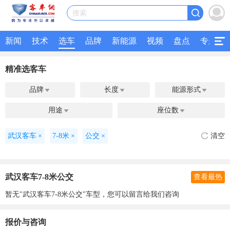
搜索
新闻
技术
选车
品牌
新能源
视频
盘点
专题
精准选客车
品牌
长度
能源形式



用途
座位数


武汉客车
×
7-8米
×
公交
×
清空
武汉客车7-8米公交
查看最热
暂无"武汉客车7-8米公交"车型，您可以留言给我们咨询
报价与咨询