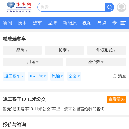
搜索
新闻
技术
选车
品牌
新能源
视频
盘点
专题
精准选客车
品牌
长度
能源形式



用途
座位数


通工客车
×
10-11米
×
汽油
×
公交
×
清空
通工客车10-11米公交
查看最热
暂无"通工客车10-11米公交"车型，您可以留言给我们咨询
报价与咨询