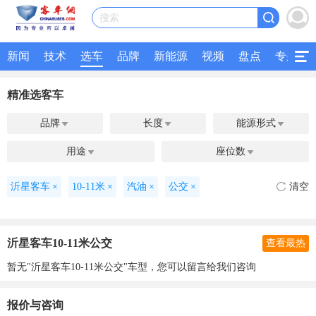
搜索
新闻
技术
选车
品牌
新能源
视频
盘点
专题
精准选客车
品牌
长度
能源形式



用途
座位数


沂星客车
×
10-11米
×
汽油
×
公交
×
清空
沂星客车10-11米公交
查看最热
暂无"沂星客车10-11米公交"车型，您可以留言给我们咨询
报价与咨询