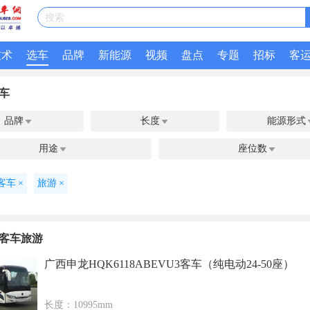
搜索
技术
选车
品牌
新能源
视频
盘点
专题
招标
客
车
品牌
长度
能源形式


用途
座位数


客车
×
旅游
×
客车旅游
广西申龙HQK6118ABEVU3客车（纯电动24-50座）
长度：10995mm