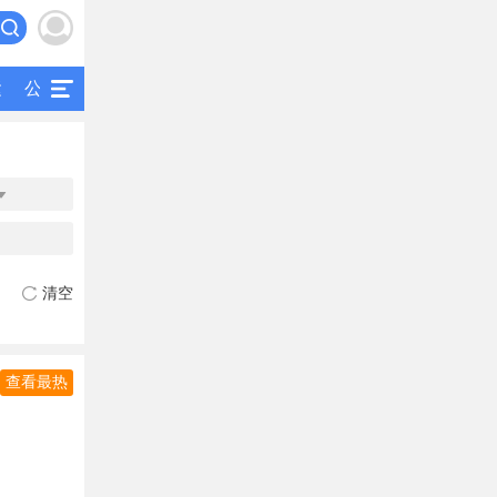
运
公交
研究
公共交通
二手客车

清空
查看最热