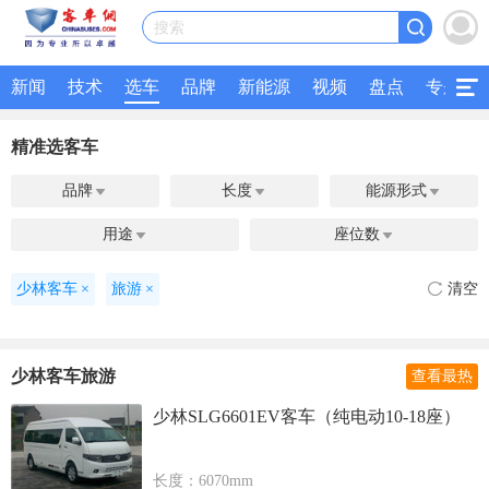
搜索
新闻
技术
选车
品牌
新能源
视频
盘点
专题
精准选客车
品牌
长度
能源形式



用途
座位数


少林客车
×
旅游
×
清空
少林客车旅游
查看最热
少林SLG6601EV客车（纯电动10-18座）
长度：6070mm