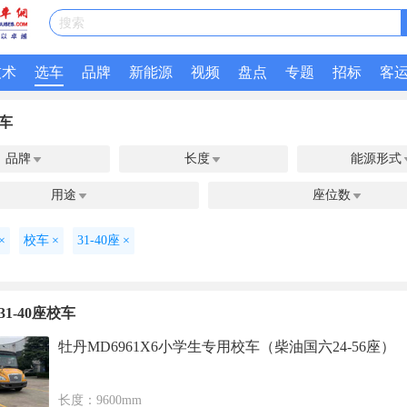
搜索
技术
选车
品牌
新能源
视频
盘点
专题
招标
客
车
品牌
长度
能源形式


用途
座位数


×
校车
×
31-40座
×
1-40座校车
牡丹MD6961X6小学生专用校车（柴油国六24-56座）
长度：9600mm