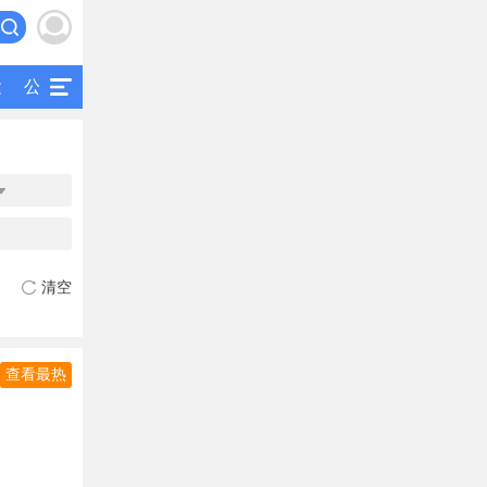
运
公交
研究
公共交通
二手客车

清空
查看最热