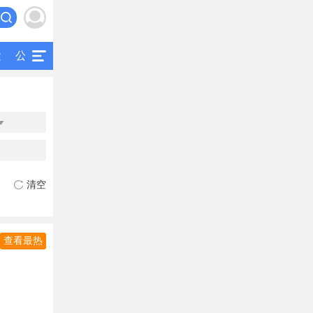
运
公交
研究
公共交通
二手客车

清空
查看最热