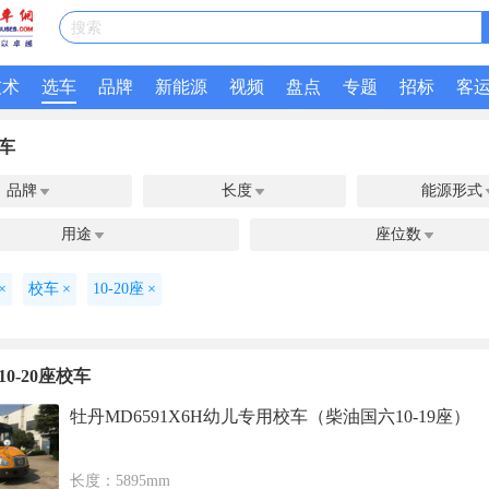
搜索
技术
选车
品牌
新能源
视频
盘点
专题
招标
客
车
品牌
长度
能源形式


用途
座位数


×
校车
×
10-20座
×
0-20座校车
牡丹MD6591X6H幼儿专用校车（柴油国六10-19座）
长度：5895mm