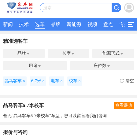
搜索
新闻
技术
选车
品牌
新能源
视频
盘点
专题
精准选客车
品牌
长度
能源形式



用途
座位数


晶马客车
×
6-7米
×
电车
×
校车
×
清空
晶马客车6-7米校车
查看最热
暂无"晶马客车6-7米校车"车型，您可以留言给我们咨询
报价与咨询