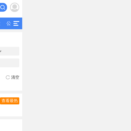
运
公交
研究
公共交通
二手客车

清空
查看最热