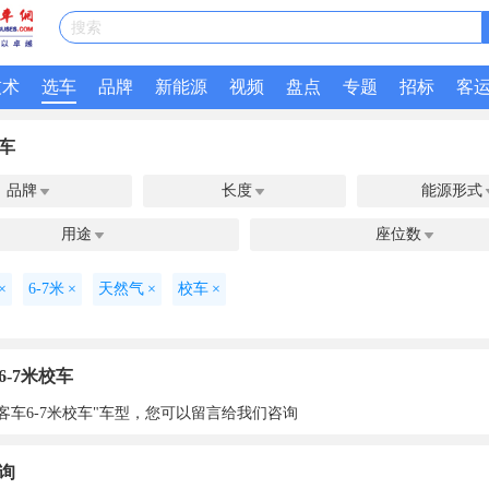
搜索
技术
选车
品牌
新能源
视频
盘点
专题
招标
客
车
品牌
长度
能源形式


用途
座位数


×
6-7米
×
天然气
×
校车
×
6-7米校车
客车6-7米校车"车型，您可以留言给我们咨询
询