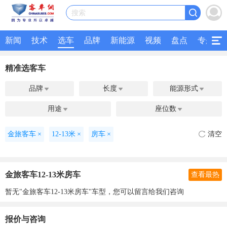
搜索
新闻
技术
选车
品牌
新能源
视频
盘点
专题
精准选客车
品牌
长度
能源形式



用途
座位数


金旅客车
×
12-13米
×
房车
×
清空
金旅客车12-13米房车
查看最热
暂无"金旅客车12-13米房车"车型，您可以留言给我们咨询
报价与咨询