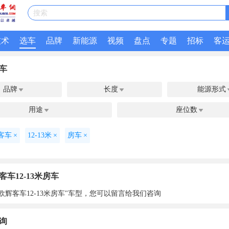
搜索
技术
选车
品牌
新能源
视频
盘点
专题
招标
客
车
品牌
长度
能源形式


用途
座位数


客车
×
12-13米
×
房车
×
车12-13米房车
欧辉客车12-13米房车"车型，您可以留言给我们咨询
询