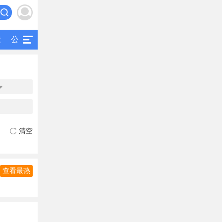
运
公交
研究
公共交通
二手客车

清空
查看最热