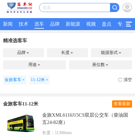
搜索
新闻
技术
选车
品牌
新能源
视频
盘点
专题
精准选客车
品牌
长度
能源形式



用途
座位数


金旅客车
×
11-12米
×
清空
金旅客车11-12米
查看最新
金旅XML6116J15CS双层公交车（柴油国
五24-82座）
长度：11300mm