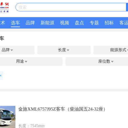
搜索
技术
选车
品牌
新能源
视频
盘点
专题
招标
客
车
品牌
长度
能源形式


用途
座位数


×
金旅XML6757J95Z客车（柴油国五24-32座）
长度：7545mm