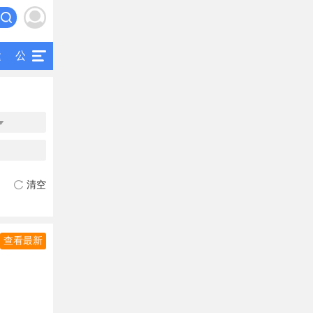
运
公交
研究
公共交通
二手客车

清空
查看最新