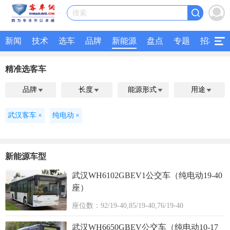
搜索
新闻
技术
选车
品牌
新能源
盘点
专题
招标
精准选客车
品牌
长度
能源形式
用途




武汉客车
×
纯电动
×
新能源车型
武汉WH6102GBEV1公交车（纯电动19-40
座）
座位数：92/19-40,85/19-40,76/19-40
武汉WH6650GBEV公交车（纯电动10-17