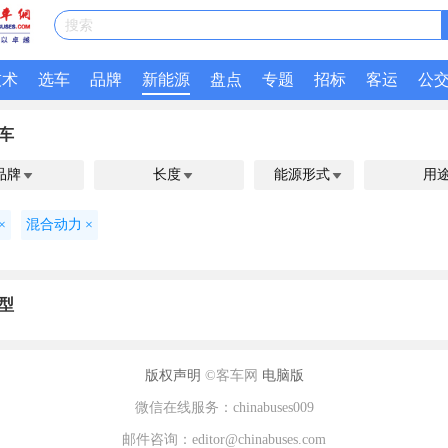
搜索
技术
选车
品牌
新能源
盘点
专题
招标
客运
公
车
品牌
长度
能源形式
用



×
混合动力
×
型
版权声明
©客车网
电脑版
微信在线服务：chinabuses009
邮件咨询：editor@chinabuses.com