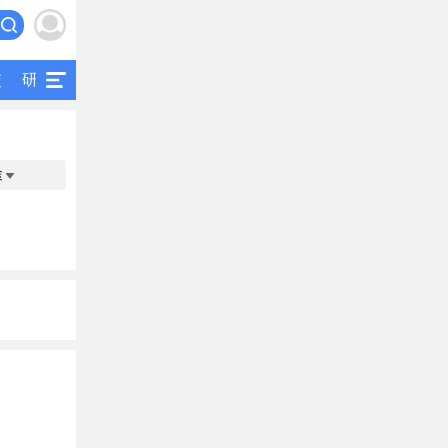
交
研究
公共交通
二手客车
途
