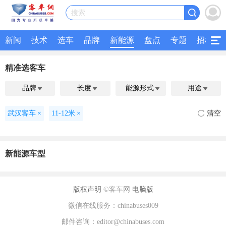
搜索
新闻
技术
选车
品牌
新能源
盘点
专题
招标
精准选客车
品牌
长度
能源形式
用途




武汉客车
×
11-12米
×
清空
新能源车型
版权声明
©客车网
电脑版
微信在线服务：chinabuses009
邮件咨询：editor@chinabuses.com