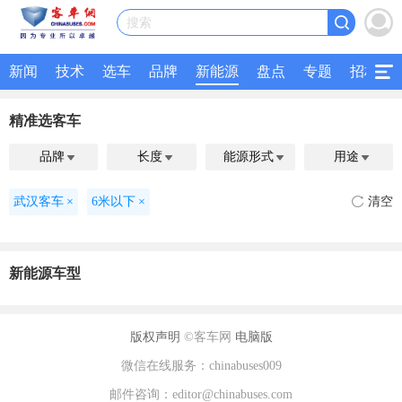
搜索
新闻
技术
选车
品牌
新能源
盘点
专题
招标
精准选客车
品牌
长度
能源形式
用途




武汉客车
×
6米以下
×
清空
新能源车型
版权声明
©客车网
电脑版
微信在线服务：chinabuses009
邮件咨询：editor@chinabuses.com