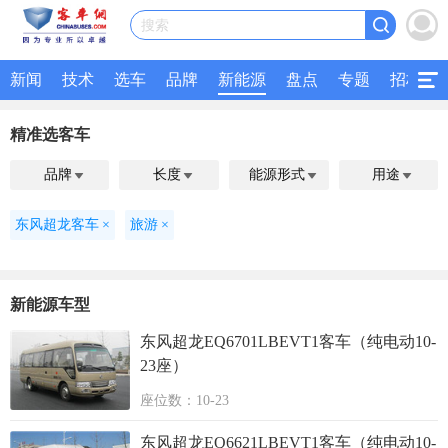
搜索
新闻
技术
选车
品牌
新能源
盘点
专题
招标
精准选客车
品牌
长度
能源形式
用途




东风超龙客车
×
旅游
×
新能源车型
东风超龙EQ6701LBEVT1客车（纯电动10-
23座）
座位数：10-23
东风超龙EQ6621LBEVT1客车（纯电动10-