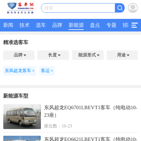
搜索
新闻
技术
选车
品牌
新能源
盘点
专题
招标
精准选客车
品牌
长度
能源形式
用途




东风超龙客车
×
客运
×
新能源车型
东风超龙EQ6701LBEVT1客车（纯电动10-
23座）
座位数：10-23
东风超龙EQ6621LBEVT1客车（纯电动10-