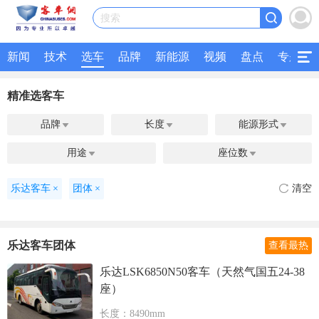
搜索
新闻
技术
选车
品牌
新能源
视频
盘点
专题
精准选客车
品牌
长度
能源形式



用途
座位数


乐达客车
×
团体
×
清空
乐达客车团体
查看最热
乐达LSK6850N50客车（天然气国五24-38
座）
长度：8490mm