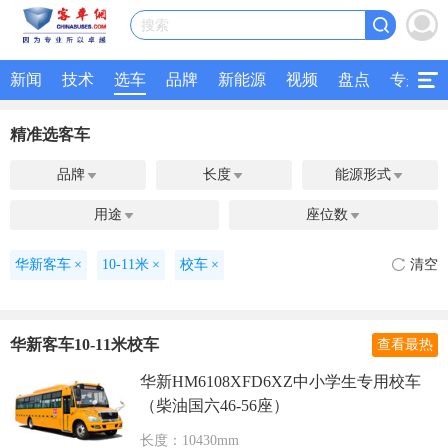
搜索
新闻
技术
选车
品牌
新能源
视频
盘点
专题
精准选客车
品牌
长度
能源形式



用途
座位数


华新客车
×
10-11米
×
校车
×
清空
华新客车10-11米校车
查看最热
华新HM6108XFD6XZ中小学生专用校车
（柴油国六46-56座）
长度：10430mm