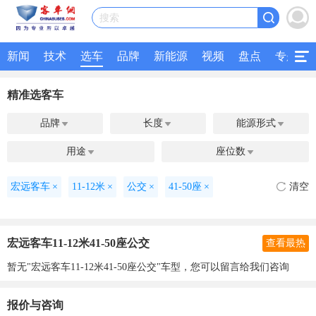
搜索
新闻
技术
选车
品牌
新能源
视频
盘点
专题
精准选客车
品牌
长度
能源形式



用途
座位数


宏远客车
×
11-12米
×
公交
×
41-50座
×
清空
宏远客车11-12米41-50座公交
查看最热
暂无"宏远客车11-12米41-50座公交"车型，您可以留言给我们咨询
报价与咨询