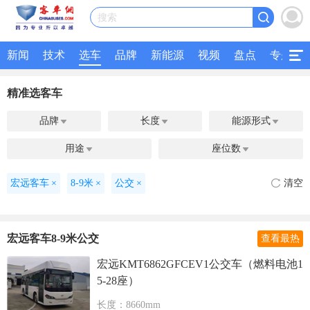
搜索
新闻
技术
选车
品牌
新能源
视频
盘点
专题
精准选客车
品牌
长度
能源形式



用途
座位数


宏远客车
×
8-9米
×
公交
×
清空
宏远客车8-9米公交
查看最热
宏远KMT6862GFCEV1公交车（燃料电池1
5-28座）
长度：8660mm