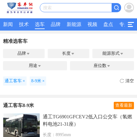
搜索
新闻
技术
选车
品牌
新能源
视频
盘点
专题
精准选客车
品牌
长度
能源形式



用途
座位数


通工客车
×
8-9米
×
清空
通工客车8-9米
查看最新
通工TG6901GFCEV2低入口公交车（氢燃
料电池21-31座）
长度：8995mm