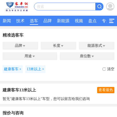
搜索
新闻
技术
选车
品牌
新能源
视频
盘点
专题
精准选客车
品牌
长度
能源形式



用途
座位数


建康客车
×
13米以上
×
清空
建康客车13米以上
查看最热
暂无"建康客车13米以上"车型，您可以留言给我们咨询
报价与咨询