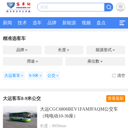
搜索
新闻
技术
选车
品牌
新能源
视频
盘点
专题
招标
客运
公交
研究
公共交通
精准选客车
二手客车
品牌
长度
能源形式



用途
座位数


大运客车
×
8-9米
×
公交
×
清空
大运客车8-9米公交
查看最新
大运CGC6806BEV1FAMJFAQM公交车
（纯电动10-36座）
长度：8050mm