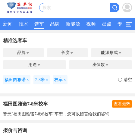
搜索
新闻
技术
选车
品牌
新能源
视频
盘点
专题
精准选客车
品牌
长度
能源形式



用途
座位数


福田图雅诺
×
7-8米
×
校车
×
清空
福田图雅诺7-8米校车
查看最热
暂无"福田图雅诺7-8米校车"车型，您可以留言给我们咨询
报价与咨询