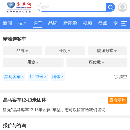
搜索
新闻
技术
选车
品牌
新能源
视频
盘点
专题
精准选客车
品牌
长度
能源形式



用途
座位数


晶马客车
×
12-13米
×
团体
×
清空
晶马客车12-13米团体
查看最热
暂无"晶马客车12-13米团体"车型，您可以留言给我们咨询
报价与咨询