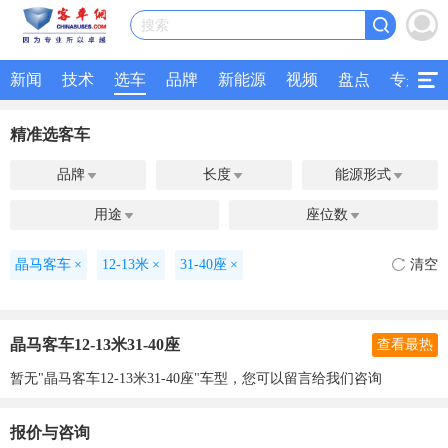
搜索
新闻
技术
选车
品牌
新能源
视频
盘点
专题
精准选客车
品牌
长度
能源形式



用途
座位数


晶马客车
×
12-13米
×
31-40座
×
清空
晶马客车12-13米31-40座
查看最热
暂无"晶马客车12-13米31-40座"车型，您可以留言给我们咨询
报价与咨询