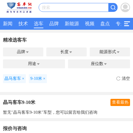
搜索
新闻
技术
选车
品牌
新能源
视频
盘点
专题
精准选客车
品牌
长度
能源形式



用途
座位数


晶马客车
×
9-10米
×
清空
晶马客车9-10米
查看最热
暂无"晶马客车9-10米"车型，您可以留言给我们咨询
报价与咨询