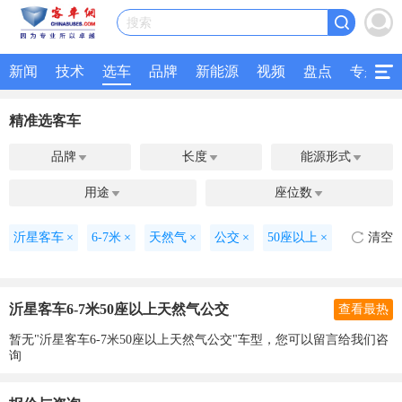
搜索
新闻
技术
选车
品牌
新能源
视频
盘点
专题
精准选客车
品牌
长度
能源形式



用途
座位数


沂星客车
×
6-7米
×
天然气
×
公交
×
50座以上
×
清空
沂星客车6-7米50座以上天然气公交
查看最热
暂无"沂星客车6-7米50座以上天然气公交"车型，您可以留言给我们咨
询