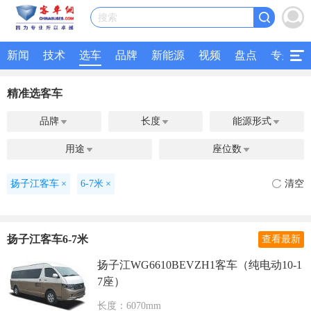
搜索
新闻
技术
选车
品牌
新能源
视频
盘点
专题
精准选客车
品牌
长度
能源形式



用途
座位数


扬子江客车
×
6-7米
×
清空
扬子江客车6-7米
查看最新
扬子江WG6610BEVZH1客车（纯电动10-1
7座）
长度：6070mm