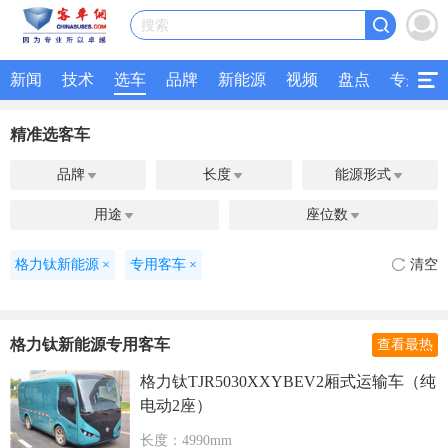
搜索
新闻
技术
选车
品牌
新能源
视频
盘点
专题
精准选客车
品牌
长度
能源形式



用途
座位数


格力钛新能源
×
专用客车
×
清空
格力钛新能源专用客车
查看最热
格力钛TJR5030XXYBEV2厢式运输车（纯
电动2座）
长度：4990mm